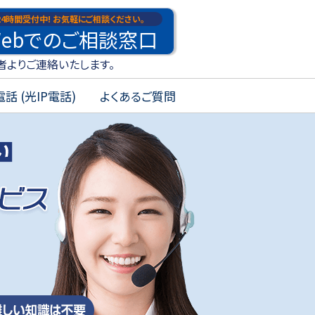
24時間受付中!
お気軽にご相談ください。
eb
でのご
相談
窓口
者よりご連絡いたします。
話 (光IP電話)
よくあるご質問