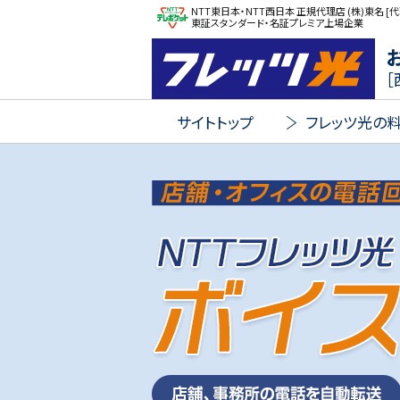
NTT東日本・NTT西日本 正規代理店 (株)東名 [代
東証スタンダード・名証プレミア上場企業
FLET'S 光
［
サイトトップ
フレッツ光の