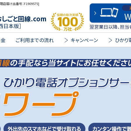
理店届け出番号：F1909575]
W
信頼の取次実績 100万社
おしごと回線.com
西日本版］
翌営業日以降、担当
料金
ご利用までの流れ
キャンペーン
ひかり電