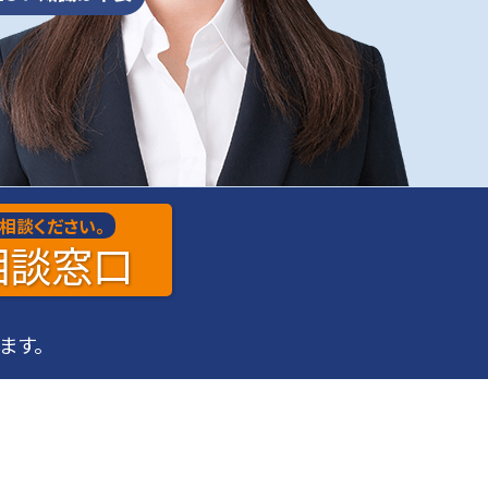
店舗・オフィスの光回線・電話回線の手配なら当サイトにお任せください
NTTフレッツ光ひかり電話オプションサービス
ボイスワープ
店舗、事務所の電話を自動転送
外出先のスマホなどで受け取れる
カンタン操作で難しい知識は不要
開業・移転で必要なサービスもまとめてお安く提供できます！まずは弊社コールセンターにご連絡ください
相談ください。
相談
窓口
ます。