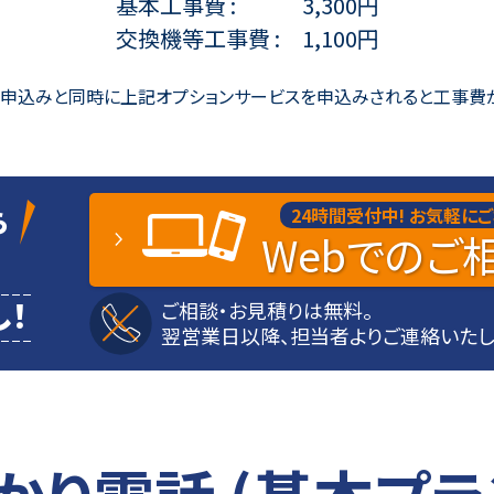
基本工事費
3,300円
交換機等工事費
1,100円
」申込みと同時に上記オプションサービスを
申込みされると工事費
ら
24時間受付中!
お気軽にご
Web
でのご
！
ご相談・お見積りは無料。
翌営業日以降、担当者よりご連絡いたし