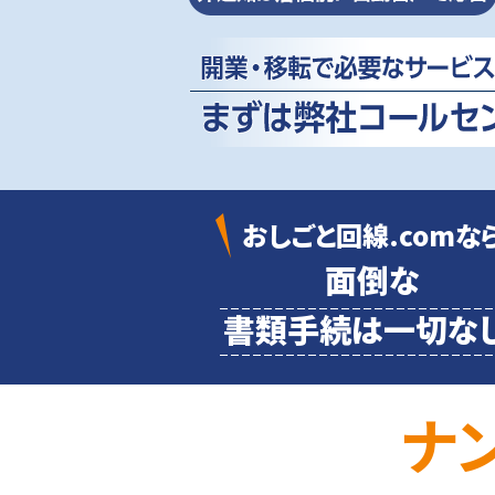
おしごと回線.comな
面倒な
書類
手続は一切なし
ナ