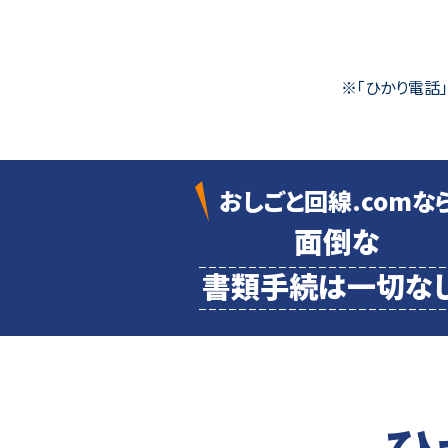
※「ひかり電話
おしごと回線.comな
面倒な
書類
手続は一切なし