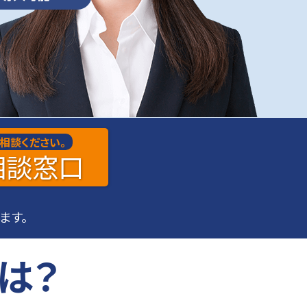
店舗・オフィスの光回線・電話回線の手配なら当サイトにお任せください
NTTフレッツ光ひかり電話オプションサービス
ナンバー・リクエスト
非通知は着信前に自動音声で応答
必要な電話だけに集中できる
低コストで導入可能
開業・移転で必要なサービスもまとめてお安く提供できます！まずは弊社コールセンターにご連絡ください
相談ください。
相談
窓口
ます。
は？