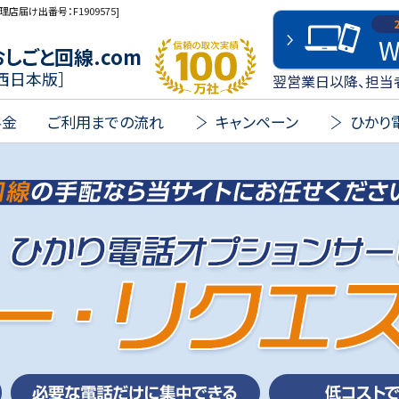
理店届け出番号：F1909575]
W
信頼の取次実績 100万社
おしごと回線.com
西日本版］
翌営業日以降、担当
料金
ご利用までの流れ
キャンペーン
ひかり電