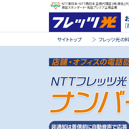
NTT東日本・NTT西日本 正規代理店 (株)東名 [代
東証スタンダード・名証プレミア上場企業
FLET'S 光
［
サイトトップ
フレッツ光の