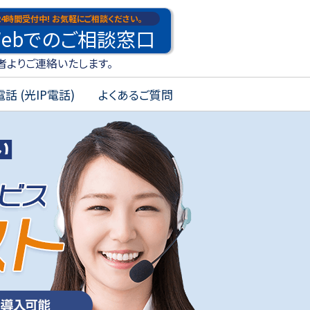
24時間受付中!
お気軽にご相談ください。
eb
でのご
相談
窓口
者よりご連絡いたします。
話 (光IP電話)
よくあるご質問