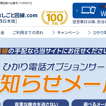
理店届け出番号：F1909575]
W
信頼の取次実績 100万社
おしごと回線.com
西日本版］
翌営業日以降、担当
料金
ご利用までの流れ
キャンペーン
ひかり電