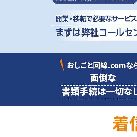
おしごと回線.comな
面倒な
書類
手続は一切なし
着