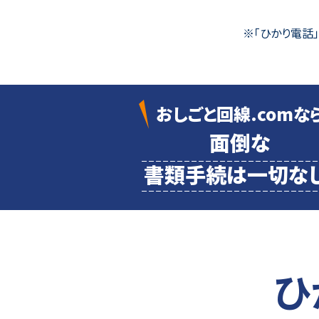
※「ひかり電話
おしごと回線.comな
面倒な
書類
手続は一切なし
ひ