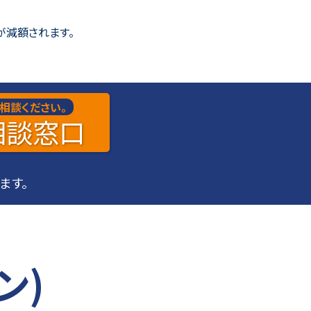
が減額されます。
相談ください。
相談
窓口
ます。
ン)