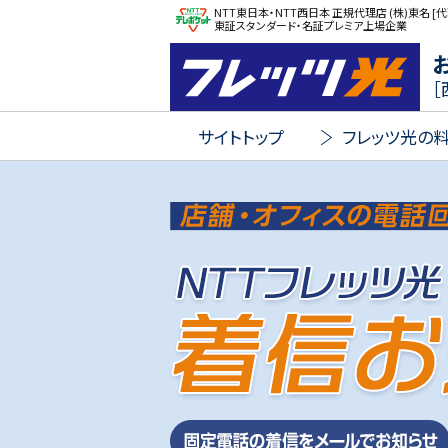
NTT東日本・NTT西日本 正規代理店 (株)東名 [代
東証スタンダード・名証プレミア上場企業
FLET'S 光
［
サイトトップ
フレッツ光の