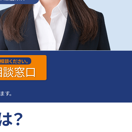
店舗・オフィスの光回線・電話回線の手配なら当サイトにお任せください
NTTフレッツ光ひかり電話オプションサービス
着信お知らせメール
固定電話の着信をメールでお知らせ
貴重な機会を逃さない
選べるメール送信条件
開業・移転で必要なサービスもまとめてお安く提供できます！まずは弊社コールセンターにご連絡ください
相談ください。
相談
窓口
ます。
は？