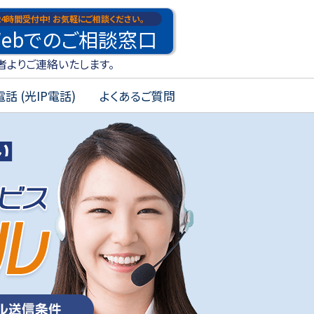
24時間受付中!
お気軽にご相談ください。
eb
でのご
相談
窓口
者よりご連絡いたします。
話 (光IP電話)
よくあるご質問