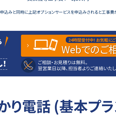
」申込みと同時に上記オプションサービスを
申込みされると工事費
ら
24時間受付中!
お気軽にご
Web
でのご
！
ご相談・お見積りは無料。
翌営業日以降、担当者よりご連絡いたし
かり電話 (基本プラ