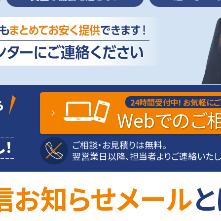
ら
24時間受付中!
お気軽にご
Web
でのご
！
ご相談・お見積りは無料。
翌営業日以降、担当者よりご連絡いたし
信お知らせメール
と